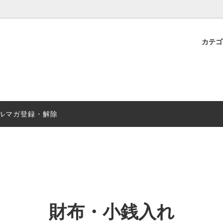
カテ
小銭入れ
名刺入れ・カードケース
オススメ定番ウォレット
セール実施中
ルマガ登録・解除
財布・小銭入れ