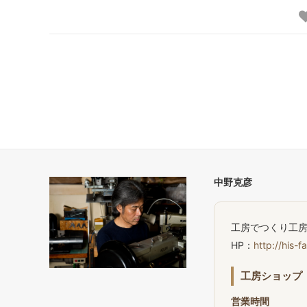
中野克彦
工房でつくり工
HP：
http://his-f
工房ショップ
営業時間