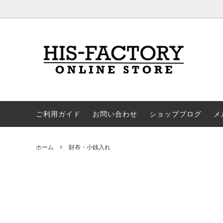
鞄（バッグ）
ゴースト革
7種類からお選びいただけるギフトラッ
財布・
限定色
ピング
革小物（ブックカバー、iPhoneケース
パイソンレザー
その他
今だけ
など）
ご利用ガイド
お問い合わせ
ショップブログ
メ
ホーム
財布・小銭入れ