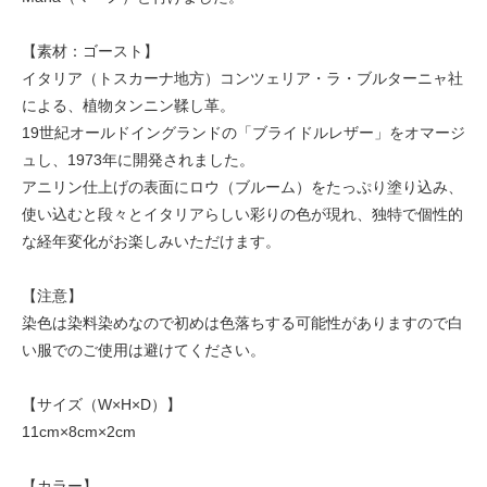
【素材：ゴースト】
イタリア（トスカーナ地方）コンツェリア・ラ・ブルターニャ社
による、植物タンニン鞣し革。
19世紀オールドイングランドの「ブライドルレザー」をオマージ
ュし、1973年に開発されました。
アニリン仕上げの表面にロウ（ブルーム）をたっぷり塗り込み、
使い込むと段々とイタリアらしい彩りの色が現れ、独特で個性的
な経年変化がお楽しみいただけます。
【注意】
染色は染料染めなので初めは色落ちする可能性がありますので白
い服でのご使用は避けてください。
【サイズ（W×H×D）】
11cm×8cm×2cm
【カラー】